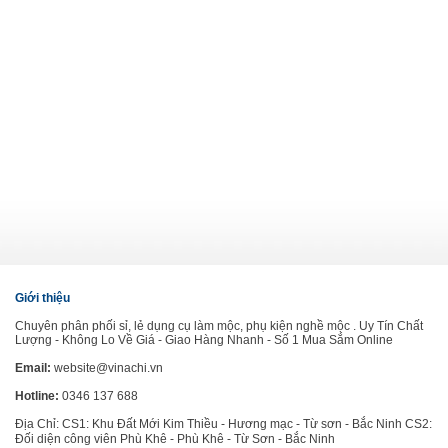
Giới thiệu
Chuyên phân phối sỉ, lẻ dụng cụ làm mộc, phụ kiện nghề mộc . Uy Tín Chất
Lượng - Không Lo Về Giá - Giao Hàng Nhanh - Số 1 Mua Sắm Online
Email:
website@vinachi.vn
Hotline:
0346 137 688
Địa Chỉ: CS1: Khu Đất Mới Kim Thiều - Hương mạc - Từ sơn - Bắc Ninh CS2:
Đối diện công viên Phù Khê - Phù Khê - Từ Sơn - Bắc Ninh