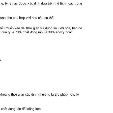
g, tỷ lệ này được xác định dựa trên thể tích hoặc trọng
h sao cho phù hợp với nhu cầu cụ thể.
nếu muốn kéo dài thời gian sử dụng sau khi pha, bạn có
ợt quá tỷ lệ 70% chất đóng rắn và 30% epoxy hoặc
h.
hoảng thời gian xác định (thường là 2-3 phút). Khuấy
chất đóng rắn để loãng keo.