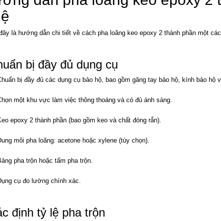
lệ
đây là hướng dẫn chi tiết về cách pha loãng keo epoxy 2 thành phần một các
uẩn bị đầy đủ dụng cụ
Chuẩn bị đầy đủ các dụng cụ bảo hộ, bao gồm găng tay bảo hộ, kính bảo hộ 
Chọn một khu vực làm việc thông thoáng và có đủ ánh sáng.
Keo epoxy 2 thành phần (bao gồm keo và chất đóng rắn).
Dung môi pha loãng: acetone hoặc xylene (tùy chọn).
Bảng pha trộn hoặc tấm pha trộn.
Dụng cụ đo lường chính xác.
c định tỷ lệ pha trộn