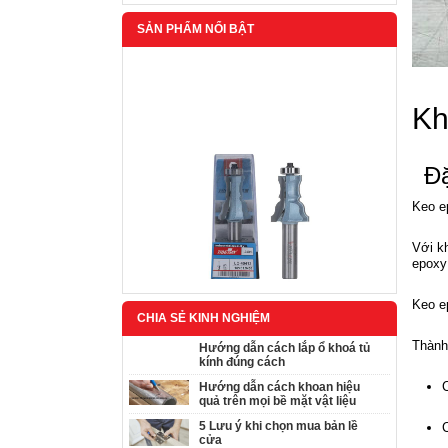
SẢN PHẨM NỔI BẬT
Kh
Đặ
Keo e
Với kh
epoxy
Keo e
CHIA SẺ KINH NGHIỆM
Mũi soi khuôn tranh Tideway 1/2*31.9*36
380,000 ₫
Thành
Hướng dẫn cách lắp ổ khoá tủ
kính đúng cách
C
Hướng dẫn cách khoan hiệu
quả trên mọi bề mặt vật liệu
5 Lưu ý khi chọn mua bản lề
cửa