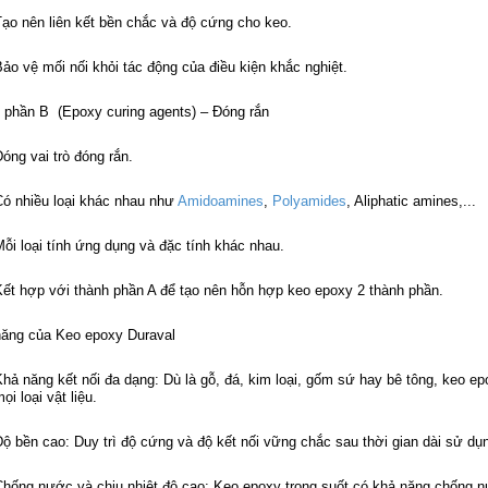
Tạo nên liên kết bền chắc và độ cứng cho keo.
ảo vệ mối nối khỏi tác động của điều kiện khắc nghiệt.
 phần B (Epoxy curing agents) – Đóng rắn
óng vai trò đóng rắn.
Có nhiều loại khác nhau như
Amidoamines
,
Polyamides
, Aliphatic amines,...
ỗi loại tính ứng dụng và đặc tính khác nhau.
Kết hợp với thành phần A để tạo nên hỗn hợp keo epoxy 2 thành phần.
năng của Keo epoxy Duraval
hả năng kết nối đa dạng: Dù là gỗ, đá, kim loại, gốm sứ hay bê tông, keo ep
ọi loại vật liệu.
ộ bền cao: Duy trì độ cứng và độ kết nối vững chắc sau thời gian dài sử dụ
Chống nước và chịu nhiệt độ cao: Keo epoxy trong suốt có khả năng chống 