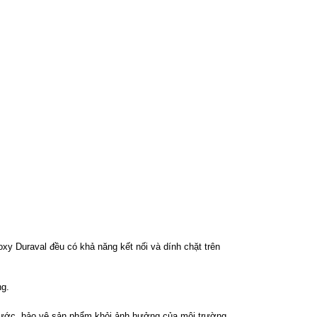
oxy Duraval đều có khả năng kết nối và dính chặt trên
ng.
nước, bảo vệ sản phẩm khỏi ảnh hưởng của môi trường