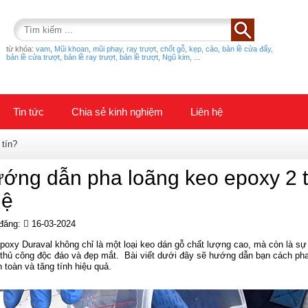
từ khóa:
vam
,
Mũi khoan
,
mũi phay
,
ray trượt
,
chốt gỗ
,
kẹp
,
cảo
,
bản lề cửa đẩy,
bản lề cửa trượt, bản lề ray trượt, bản lề trượt
,
Ngũ kim
,
...
Tin tức
Chia sẻ kinh nghiệm
Liên hệ
 tín?
ớng dẫn pha loãng keo epoxy 2 
lệ
đăng:
16-03-2024
poxy Duraval không chỉ là một loại keo dán gỗ chất lượng cao, mà còn là s
 thủ công độc đáo và đẹp mắt. Bài viết dưới đây sẽ hướng dẫn bạn cách pha
 toàn và tăng tính hiệu quả.