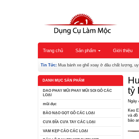
Trang chủ
Sản phẩm
Giới thiệu
Tin Tức:
Mua bánh xe ghế xoay ở đâu chất lượng, uy
Hư
DANH MỤC SẢN PHẨM
tỷ 
DAO PHAY MŨI PHAY MŨI SOI GỖ CÁC
LOẠI
Ngày 
mũi đục
Keo E
BÀO NẠO GỌT GỖ CÁC LOẠI
và đồ
bảo an
CƯA ĐĨA CƯA TAY CÁC LOẠI
VAM KẸP CẢO CÁC LOẠI