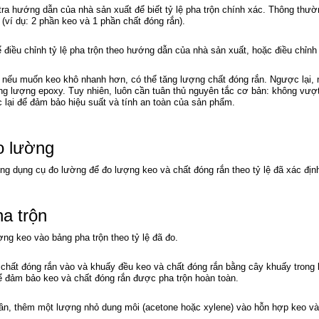
ra hướng dẫn của nhà sản xuất để biết tỷ lệ pha trộn chính xác. Thông thườn
(ví dụ: 2 phần keo và 1 phần chất đóng rắn).
ể điều chỉnh tỷ lệ pha trộn theo hướng dẫn của nhà sản xuất, hoặc điều chỉn
, nếu muốn keo khô nhanh hơn, có thể tăng lượng chất đóng rắn. Ngược lại, 
ăng lượng epoxy. Tuy nhiên, luôn cần tuân thủ nguyên tắc cơ bản: không vư
 lại để đảm bảo hiệu suất và tính an toàn của sản phẩm.
o lường
ng dụng cụ đo lường để đo lượng keo và chất đóng rắn theo tỷ lệ đã xác địn
a trộn
ng keo vào bảng pha trộn theo tỷ lệ đã đo.
chất đóng rắn vào và khuấy đều keo và chất đóng rắn bằng cây khuấy trong k
ể đảm bảo keo và chất đóng rắn được pha trộn hoàn toàn.
ần, thêm một lượng nhỏ dung môi (acetone hoặc xylene) vào hỗn hợp keo và 