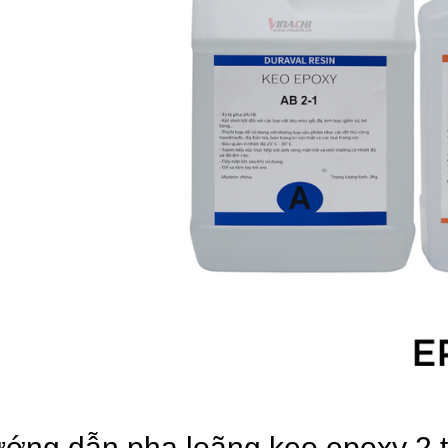
ớng dẫn pha loãng keo epoxy 2 