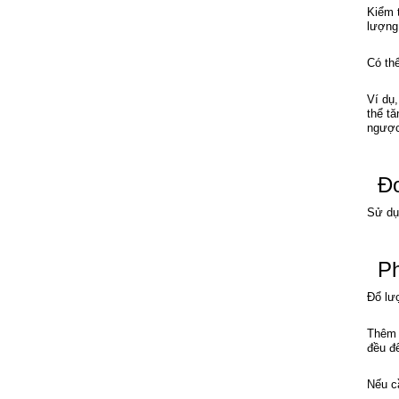
Kiểm t
lượng 
Có th
Ví dụ
thể t
ngược
Đ
Sử dụ
Ph
Đổ lượ
Thêm 
đều đ
Nếu c