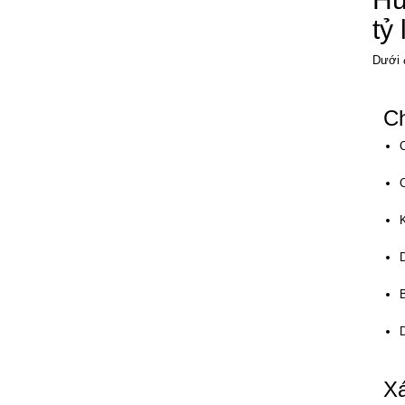
tỷ 
Dưới 
Ch
Xá