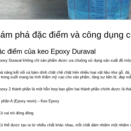
ám phá đặc điểm và công dụng c
c điểm của keo Epoxy Duraval
poxy Duraval không chỉ sản phẩm được ưa chuộng sử dụng sản xuất đồ mộc,
ả năng kết nối và bám dính chặt chẽ chặt trên nhiều loại vật liệu như gỗ, đá,
 trong suốt mang lai tính thẩm mỹ cao cho sản phẩm, tăng sự bền bỉ, đẹp mắ
poxy 2 thành phần là một hỗn hợp bao gồm hai thành phần chính được là thà
 phần A (Epoxy resin) – Keo Epoxy
ó vai trò đóng đông
Có thể được tạo ra từ nhiều chất khác nhau, mỗi chất đảm nhiệm một nhiệm v