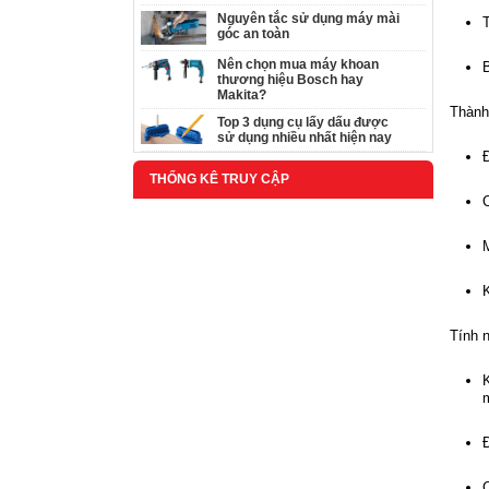
Nguyên tắc sử dụng máy mài
góc an toàn
Nên chọn mua máy khoan
B
thương hiệu Bosch hay
Makita?
Thành
Top 3 dụng cụ lấy dấu được
sử dụng nhiều nhất hiện nay
Đ
Máy tì phôi Comatic TF406
1 ₫
THỐNG KÊ TRUY CẬP
M
Tính 
K
m
Đ
Máy tubi 2 trục mas MX5317B 4kw
100 ₫