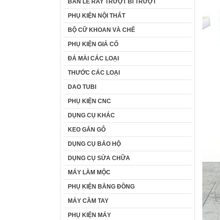
BẢN LỀ RAY TRƯỢT BI TRƯỢT
PHỤ KIỆN NỘI THẤT
BỘ CỮ KHOAN VÀ CHẾ
PHỤ KIỆN GIẢ CỔ
ĐÁ MÀI CÁC LOẠI
THƯỚC CÁC LOẠI
DAO TUBI
PHỤ KIỆN CNC
DỤNG CỤ KHÁC
KEO GẮN GỖ
DỤNG CỤ BẢO HỘ
DỤNG CỤ SỬA CHỮA
MÁY LÀM MỘC
PHỤ KIỆN BẰNG ĐỒNG
MÁY CẦM TAY
PHỤ KIỆN MÁY