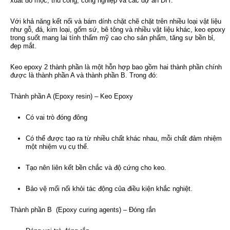
xuất đồ mộc, thủ công, công nghiệp và các dự án DIY.
Với khả năng kết nối và bám dính chặt chẽ chặt trên nhiều loại vật liệu
như gỗ, đá, kim loại, gốm sứ, bê tông và nhiều vật liệu khác, keo epoxy
trong suốt mang lai tính thẩm mỹ cao cho sản phẩm, tăng sự bền bỉ,
đẹp mắt.
Keo epoxy 2 thành phần là một hỗn hợp bao gồm hai thành phần chính
được là thành phần A và thành phần B. Trong đó:
Thành phần A (Epoxy resin) – Keo Epoxy
Có vai trò đóng đông
Có thể được tạo ra từ nhiều chất khác nhau, mỗi chất đảm nhiệm
một nhiệm vụ cụ thể.
Tạo nên liên kết bền chắc và độ cứng cho keo.
Bảo vệ mối nối khỏi tác động của điều kiện khắc nghiệt.
Thành phần B (Epoxy curing agents) – Đóng rắn