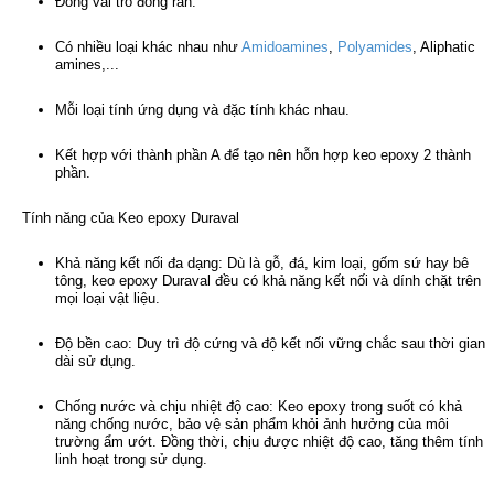
Đóng vai trò đóng rắn.
Có nhiều loại khác nhau như
Amidoamines
,
Polyamides
, Aliphatic
amines,...
Mỗi loại tính ứng dụng và đặc tính khác nhau.
Kết hợp với thành phần A để tạo nên hỗn hợp keo epoxy 2 thành
phần.
Tính năng của Keo epoxy Duraval
Khả năng kết nối đa dạng: Dù là gỗ, đá, kim loại, gốm sứ hay bê
tông, keo epoxy Duraval đều có khả năng kết nối và dính chặt trên
mọi loại vật liệu.
Độ bền cao: Duy trì độ cứng và độ kết nối vững chắc sau thời gian
dài sử dụng.
Chống nước và chịu nhiệt độ cao: Keo epoxy trong suốt có khả
năng chống nước, bảo vệ sản phẩm khỏi ảnh hưởng của môi
trường ẩm ướt. Đồng thời, chịu được nhiệt độ cao, tăng thêm tính
linh hoạt trong sử dụng.