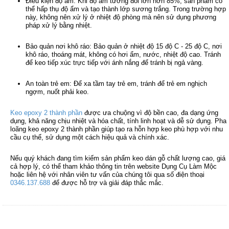
Điều kiện độ ẩm: Khi độ ẩm tương đối lớn hơn 85%, sản phẩm có
thể hấp thụ độ ẩm và tạo thành lớp sương trắng. Trong trường hợp
này, không nên xử lý ở nhiệt độ phòng mà nên sử dụng phương
pháp xử lý bằng nhiệt.
Bảo quản nơi khô ráo: Bảo quản ở nhiệt độ 15 độ C - 25 độ C, nơi
khô ráo, thoáng mát, không có hơi ẩm, nước, nhiệt độ cao. Tránh
để keo tiếp xúc trực tiếp với ánh nắng để tránh bị ngả vàng.
An toàn trẻ em: Để xa tầm tay trẻ em, tránh để trẻ em nghịch
ngợm, nuốt phải keo.
Keo epoxy 2 thành phần
được ưa chuộng vì độ bền cao, đa dạng ứng
dụng, khả năng chịu nhiệt và hóa chất, tính linh hoạt và dễ sử dụng. Pha
loãng keo epoxy 2 thành phần giúp tạo ra hỗn hợp keo phù hợp với nhu
cầu cụ thể, sử dụng một cách hiệu quả và chính xác.
Nếu quý khách đang tìm kiếm sản phẩm keo dán gỗ chất lượng cao, giá
cả hợp lý, có thể tham khảo thông tin trên website Dụng Cụ Làm Mộc
hoặc liên hệ với nhân viên tư vấn của chúng tôi qua số điện thoại
0346.137.688
để được hỗ trợ và giải đáp thắc mắc.