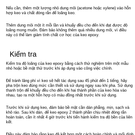
Nếu cần, thêm một lượng nhỏ dung môi (acetone hoặc xylene) vào hỗn
hợp keo và chất đóng rắn để loãng keo.
Thêm dung môi một ít mỗi lần và khuấy đều cho đến khi đạt được độ
loãng mong muốn. Đảm bảo không thêm quá nhiều dung môi, vì điều
này có thể làm giảm tính chất cơ học của keo epoxy.
Kiểm tra
Kiểm tra độ loãng của keo epoxy bằng cách thử nghiệm trên một mẫu
nhỏ hoặc bề mặt thử trước khi áp dụng vào công việc chính.
Để tránh lãng phí vì keo sẽ hết tác dụng sau 45 phút đến 1 tiếng, hãy
pha trộn keo đúng mức cần thiết và sử dụng ngay sau khi pha. Sử dụng
thanh trộn để khuấy đều cho đến khi hai thành phần của keo hòa vào
nhau, tạo ra một hỗn hợp có màu đồng nhất trước khi sử dụng.
Trước khi sử dụng keo, đảm bảo bề mặt cần dán phẳng, mịn, sạch và
khô ráo. Sau khi dán, để keo epoxy 2 thành phần chịu nhiệt đóng rắn
hoàn toàn, cần ít nhất 4 giờ trước khi tiến hành kiểm tra độ bền của liên
kết.
Điều này đảm bảo rằng keo đã kết hợp một cách hoàn chỉnh và mối dính