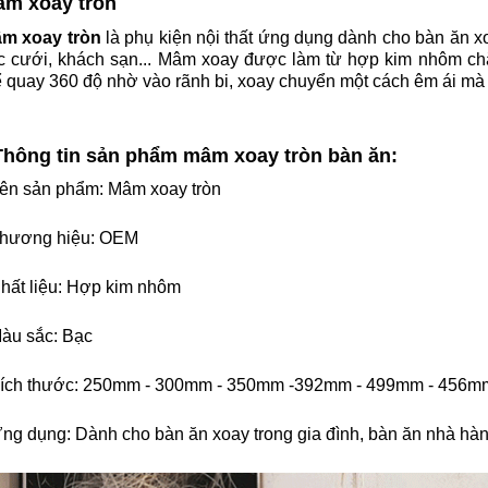
m xoay tròn
m xoay tròn
là phụ kiện nội thất ứng dụng dành cho bàn ăn xo
ệc cưới, khách sạn... Mâm xoay được làm từ hợp kim nhôm ch
ể quay 360 độ nhờ vào rãnh bi, xoay chuyển một cách êm ái mà
Thông tin sản phẩm mâm xoay tròn bàn ăn:
Tên sản phẩm: Mâm xoay tròn
Thương hiệu: OEM
Chất liệu: Hợp kim nhôm
Màu sắc: Bạc
Kích thước: 250mm - 300mm - 350mm -392mm - 499mm - 456m
Ứng dụng: Dành cho bàn ăn xoay trong gia đình, bàn ăn nhà hàng