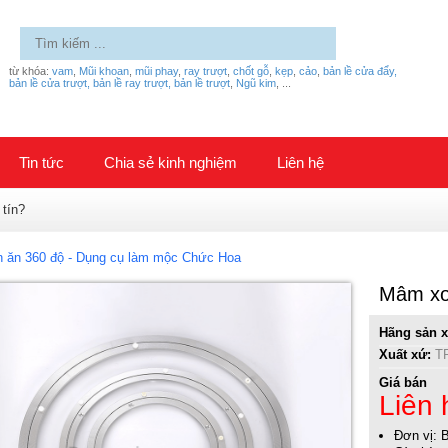
từ khóa:
vam
,
Mũi khoan
,
mũi phay
,
ray trượt
,
chốt gỗ
,
kẹp
,
cảo
,
bản lề cửa đẩy,
bản lề cửa trượt, bản lề ray trượt, bản lề trượt
,
Ngũ kim
,
...
Tin tức
Chia sẻ kinh nghiệm
Liên hệ
 tín?
n ăn 360 độ - Dụng cụ làm mộc Chức Hoa
Mâm xo
Hãng sản x
Xuất xứ:
T
Giá bán
Liên 
Đơn vị: