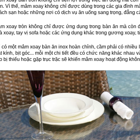
n. Vì thế, mâm xoay không chỉ được dùng trong các gia đình m
ách sạn hoặc những nơi có dịch vụ ăn uống sang trọng, đẳng c
m xoay tròn không chỉ được ứng dụng trong bàn ăn mà còn đư
à xoay, tay vị sofa hoặc các ứng dụng khác trong gương xoay, tủ
 có một mâm xoay bàn ăn inox hoàn chỉnh, cầm phải có nhiều l
t kính, bịt góc... mỗi một chi tiết đều có chức năng khác nhau 
o bị thiếu hoặc gặp trục trặc sẽ khiến mâm xoay hoạt động khôn