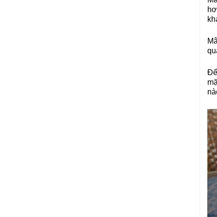
hơ
kh
Mâ
qu
Để
mặ
nà