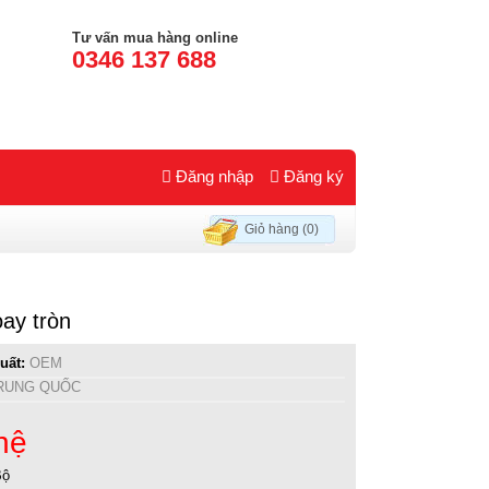
Tư vấn mua hàng online
0346 137 688
Đăng nhập
Đăng ký
Giỏ hàng (0)
ay tròn
uất:
OEM
RUNG QUỐC
hệ
Bộ