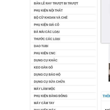
BẢN LỀ RAY TRƯỢT BI TRƯỢT
PHỤ KIỆN NỘI THẤT
BỘ CỮ KHOAN VÀ CHẾ
PHỤ KIỆN GIẢ CỔ
ĐÁ MÀI CÁC LOẠI
THƯỚC CÁC LOẠI
DAO TUBI
PHỤ KIỆN CNC
DỤNG CỤ KHÁC
KEO GẮN GỖ
DỤNG CỤ BẢO HỘ
DỤNG CỤ SỬA CHỮA
MÁY LÀM MỘC
PHỤ KIỆN BẰNG ĐỒNG
THÔ
MÁY CẦM TAY