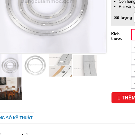
Còn hàn
Phí vận 
Số lượng
Kích
thước
THÊM
NG SỐ KỸ THUẬT