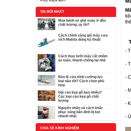
Mâ
PHỤ KIỆN MÁY
Mâ
TIN MỚI NHẤT
ti
Mua bánh xe ghế xoay ở đâu
th
chất lượng, uy tín?
Cách chỉnh xăng gió máy cưa
xích Makita đúng kỹ thuật
- 
Cách thay lưỡi máy cắt nhôm
an toàn, nhanh chóng tại nhà
- 
- 
Bản lề cửa kính cường lực
loại nào tốt? Cách chọn phù
hợp
- 
Giá cảo kẹp gỗ bao nhiêu?
Các loại cảo kẹp gỗ chất
lượng
- 
Nguyên nhân và cách khắc
phục súng bắn đinh bị kẹt
- 
nhanh nhất
CHIA SẺ KINH NGHIỆM