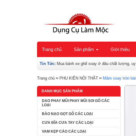
Trang chủ
Sản phẩm
Giới thiệu
Tin Tức:
Mua bánh xe ghế xoay ở đâu chất lượng, uy
Trang chủ
PHỤ KIỆN NỘI THẤT
Mâm xoay tròn bà
DANH MỤC SẢN PHẨM
DAO PHAY MŨI PHAY MŨI SOI GỖ CÁC
LOẠI
BÀO NẠO GỌT GỖ CÁC LOẠI
CƯA ĐĨA CƯA TAY CÁC LOẠI
VAM KẸP CẢO CÁC LOẠI