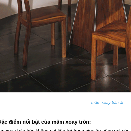
mâm xoay bàn ăn
Đặc điểm nổi bật của mâm xoay tròn:
m xoay bàn tròn không chỉ tiện lợi trong việc ăn uống mà còn 